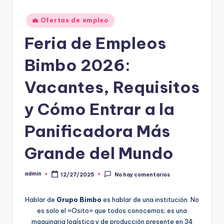
Publicado
💼 Ofertas de empleo
en
Feria de Empleos
Bimbo 2026:
Vacantes, Requisitos
y Cómo Entrar a la
Panificadora Más
Grande del Mundo
admin
12/27/2025
No hay comentarios
Publicado
por
Hablar de
Grupo Bimbo
es hablar de una institución. No
es solo el «Osito» que todos conocemos; es una
maquinaria logística y de producción presente en 34