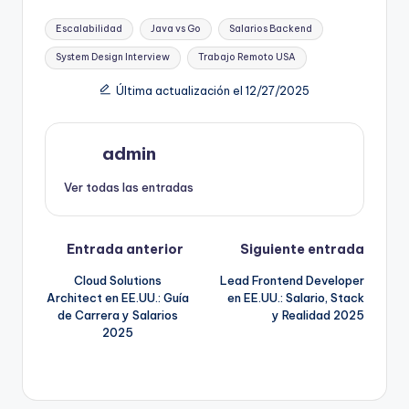
Etiquetas:
Escalabilidad
Java vs Go
Salarios Backend
System Design Interview
Trabajo Remoto USA
Última actualización el 12/27/2025
admin
Ver todas las entradas
Navegación
Entrada anterior
Siguiente entrada
Cloud Solutions
Lead Frontend Developer
de
Architect en EE.UU.: Guía
en EE.UU.: Salario, Stack
de Carrera y Salarios
y Realidad 2025
entradas
2025