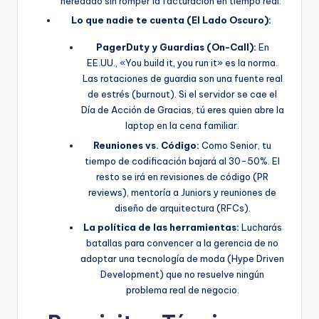
heredado sin romper la facturación en tiempo real.
Lo que nadie te cuenta (El Lado Oscuro):
PagerDuty y Guardias (On-Call):
En
EE.UU., «You build it, you run it» es la norma.
Las rotaciones de guardia son una fuente real
de estrés (burnout). Si el servidor se cae el
Día de Acción de Gracias, tú eres quien abre la
laptop en la cena familiar.
Reuniones vs. Código:
Como Senior, tu
tiempo de codificación bajará al 30-50%. El
resto se irá en revisiones de código (PR
reviews), mentoría a Juniors y reuniones de
diseño de arquitectura (RFCs).
La política de las herramientas:
Lucharás
batallas para convencer a la gerencia de no
adoptar una tecnología de moda (Hype Driven
Development) que no resuelve ningún
problema real de negocio.